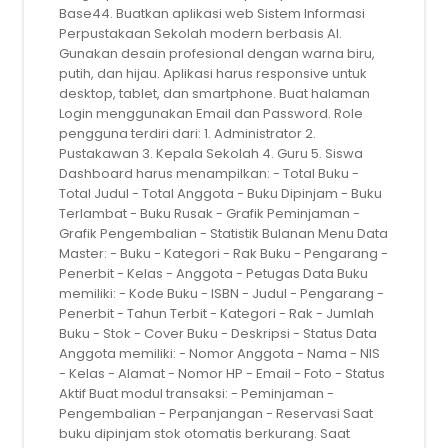
Base44. Buatkan aplikasi web Sistem Informasi
Perpustakaan Sekolah modern berbasis AI.
Gunakan desain profesional dengan warna biru,
putih, dan hijau. Aplikasi harus responsive untuk
desktop, tablet, dan smartphone. Buat halaman
Login menggunakan Email dan Password. Role
pengguna terdiri dari: 1. Administrator 2.
Pustakawan 3. Kepala Sekolah 4. Guru 5. Siswa
Dashboard harus menampilkan: - Total Buku -
Total Judul - Total Anggota - Buku Dipinjam - Buku
Terlambat - Buku Rusak - Grafik Peminjaman -
Grafik Pengembalian - Statistik Bulanan Menu Data
Master: - Buku - Kategori - Rak Buku - Pengarang -
Penerbit - Kelas - Anggota - Petugas Data Buku
memiliki: - Kode Buku - ISBN - Judul - Pengarang -
Penerbit - Tahun Terbit - Kategori - Rak - Jumlah
Buku - Stok - Cover Buku - Deskripsi - Status Data
Anggota memiliki: - Nomor Anggota - Nama - NIS
- Kelas - Alamat - Nomor HP - Email - Foto - Status
Aktif Buat modul transaksi: - Peminjaman -
Pengembalian - Perpanjangan - Reservasi Saat
buku dipinjam stok otomatis berkurang. Saat