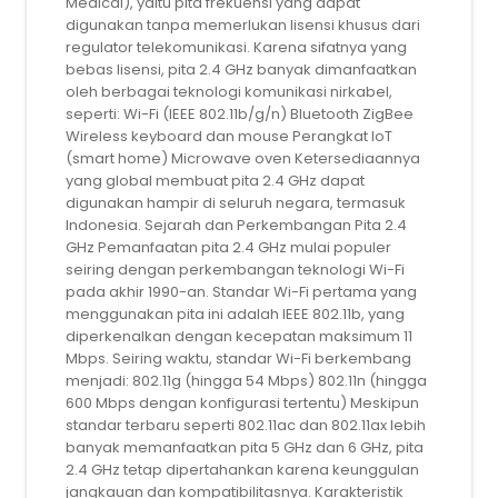
Medical), yaitu pita frekuensi yang dapat
digunakan tanpa memerlukan lisensi khusus dari
regulator telekomunikasi. Karena sifatnya yang
bebas lisensi, pita 2.4 GHz banyak dimanfaatkan
oleh berbagai teknologi komunikasi nirkabel,
seperti: Wi-Fi (IEEE 802.11b/g/n) Bluetooth ZigBee
Wireless keyboard dan mouse Perangkat IoT
(smart home) Microwave oven Ketersediaannya
yang global membuat pita 2.4 GHz dapat
digunakan hampir di seluruh negara, termasuk
Indonesia. Sejarah dan Perkembangan Pita 2.4
GHz Pemanfaatan pita 2.4 GHz mulai populer
seiring dengan perkembangan teknologi Wi-Fi
pada akhir 1990-an. Standar Wi-Fi pertama yang
menggunakan pita ini adalah IEEE 802.11b, yang
diperkenalkan dengan kecepatan maksimum 11
Mbps. Seiring waktu, standar Wi-Fi berkembang
menjadi: 802.11g (hingga 54 Mbps) 802.11n (hingga
600 Mbps dengan konfigurasi tertentu) Meskipun
standar terbaru seperti 802.11ac dan 802.11ax lebih
banyak memanfaatkan pita 5 GHz dan 6 GHz, pita
2.4 GHz tetap dipertahankan karena keunggulan
jangkauan dan kompatibilitasnya. Karakteristik