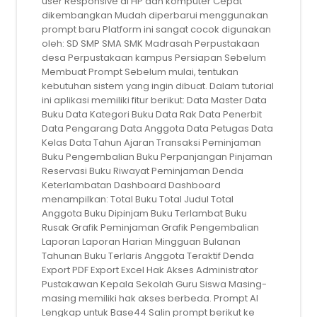
user Responsive di HP dan komputer Cepat
dikembangkan Mudah diperbarui menggunakan
prompt baru Platform ini sangat cocok digunakan
oleh: SD SMP SMA SMK Madrasah Perpustakaan
desa Perpustakaan kampus Persiapan Sebelum
Membuat Prompt Sebelum mulai, tentukan
kebutuhan sistem yang ingin dibuat. Dalam tutorial
ini aplikasi memiliki fitur berikut: Data Master Data
Buku Data Kategori Buku Data Rak Data Penerbit
Data Pengarang Data Anggota Data Petugas Data
Kelas Data Tahun Ajaran Transaksi Peminjaman
Buku Pengembalian Buku Perpanjangan Pinjaman
Reservasi Buku Riwayat Peminjaman Denda
Keterlambatan Dashboard Dashboard
menampilkan: Total Buku Total Judul Total
Anggota Buku Dipinjam Buku Terlambat Buku
Rusak Grafik Peminjaman Grafik Pengembalian
Laporan Laporan Harian Mingguan Bulanan
Tahunan Buku Terlaris Anggota Teraktif Denda
Export PDF Export Excel Hak Akses Administrator
Pustakawan Kepala Sekolah Guru Siswa Masing-
masing memiliki hak akses berbeda. Prompt AI
Lengkap untuk Base44 Salin prompt berikut ke