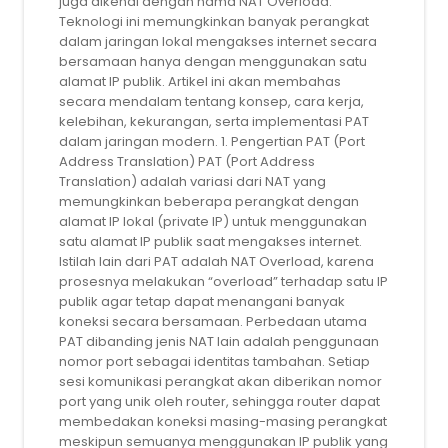
juga dikenal dengan nama NAT Overload.
Teknologi ini memungkinkan banyak perangkat
dalam jaringan lokal mengakses internet secara
bersamaan hanya dengan menggunakan satu
alamat IP publik. Artikel ini akan membahas
secara mendalam tentang konsep, cara kerja,
kelebihan, kekurangan, serta implementasi PAT
dalam jaringan modern. 1. Pengertian PAT (Port
Address Translation) PAT (Port Address
Translation) adalah variasi dari NAT yang
memungkinkan beberapa perangkat dengan
alamat IP lokal (private IP) untuk menggunakan
satu alamat IP publik saat mengakses internet.
Istilah lain dari PAT adalah NAT Overload, karena
prosesnya melakukan “overload” terhadap satu IP
publik agar tetap dapat menangani banyak
koneksi secara bersamaan. Perbedaan utama
PAT dibanding jenis NAT lain adalah penggunaan
nomor port sebagai identitas tambahan. Setiap
sesi komunikasi perangkat akan diberikan nomor
port yang unik oleh router, sehingga router dapat
membedakan koneksi masing-masing perangkat
meskipun semuanya menggunakan IP publik yang