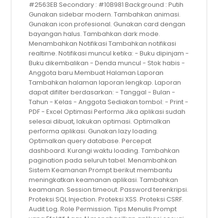
#2563EB Secondary : #10B981 Background : Putih
Gunakan sidebar modern. Tambahkan animasi.
Gunakan icon profesional. Gunakan card dengan
bayangan halus. Tambahkan dark mode.
Menambahkan Notifikasi Tambahkan notifikasi
realtime. Notifikasi muncul ketika: - Buku dipinjam -
Buku dikembalikan - Denda muncul - Stok habis -
Anggota baru Membuat Halaman Laporan
Tambahkan halaman laporan lengkap. Laporan
dapat difilter berdasarkan: - Tanggal - Bulan -
Tahun - Kelas - Anggota Sediakan tombol: - Print -
PDF - Excel Optimasi Performa Jika aplikasi sudah
selesai dibuat, lakukan optimasi. Optimalkan
performa aplikasi. Gunakan lazy loading.
Optimalkan query database. Percepat
dashboard. Kurangi waktu loading. Tambahkan
pagination pada seluruh tabel. Menambahkan
Sistem Keamanan Prompt berikut membantu
meningkatkan keamanan aplikasi. Tambahkan
keamanan. Session timeout. Password terenkripsi.
Proteksi SQL Injection. Proteksi XSS. Proteksi CSRF.
Audit Log. Role Permission. Tips Menulis Prompt