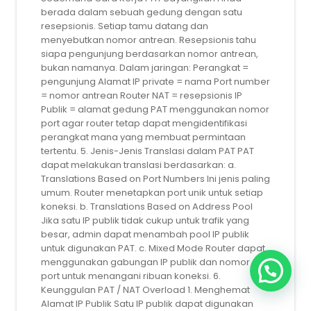
berada dalam sebuah gedung dengan satu
resepsionis. Setiap tamu datang dan
menyebutkan nomor antrean. Resepsionis tahu
siapa pengunjung berdasarkan nomor antrean,
bukan namanya. Dalam jaringan: Perangkat =
pengunjung Alamat IP private = nama Port number
= nomor antrean Router NAT = resepsionis IP
Publik = alamat gedung PAT menggunakan nomor
port agar router tetap dapat mengidentifikasi
perangkat mana yang membuat permintaan
tertentu. 5. Jenis-Jenis Translasi dalam PAT PAT
dapat melakukan translasi berdasarkan: a.
Translations Based on Port Numbers Ini jenis paling
umum. Router menetapkan port unik untuk setiap
koneksi. b. Translations Based on Address Pool
Jika satu IP publik tidak cukup untuk trafik yang
besar, admin dapat menambah pool IP publik
untuk digunakan PAT. c. Mixed Mode Router dapat
menggunakan gabungan IP publik dan nomor
port untuk menangani ribuan koneksi. 6.
Keunggulan PAT / NAT Overload 1. Menghemat
Alamat IP Publik Satu IP publik dapat digunakan