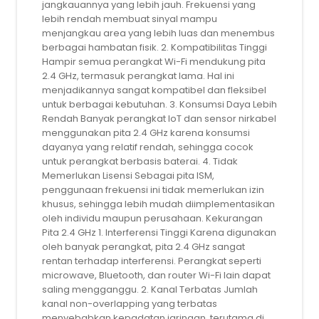
jangkauannya yang lebih jauh. Frekuensi yang
lebih rendah membuat sinyal mampu
menjangkau area yang lebih luas dan menembus
berbagai hambatan fisik. 2. Kompatibilitas Tinggi
Hampir semua perangkat Wi-Fi mendukung pita
2.4 GHz, termasuk perangkat lama. Hal ini
menjadikannya sangat kompatibel dan fleksibel
untuk berbagai kebutuhan. 3. Konsumsi Daya Lebih
Rendah Banyak perangkat IoT dan sensor nirkabel
menggunakan pita 2.4 GHz karena konsumsi
dayanya yang relatif rendah, sehingga cocok
untuk perangkat berbasis baterai. 4. Tidak
Memerlukan Lisensi Sebagai pita ISM,
penggunaan frekuensi ini tidak memerlukan izin
khusus, sehingga lebih mudah diimplementasikan
oleh individu maupun perusahaan. Kekurangan
Pita 2.4 GHz 1. Interferensi Tinggi Karena digunakan
oleh banyak perangkat, pita 2.4 GHz sangat
rentan terhadap interferensi. Perangkat seperti
microwave, Bluetooth, dan router Wi-Fi lain dapat
saling mengganggu. 2. Kanal Terbatas Jumlah
kanal non-overlapping yang terbatas
menyebabkan kepadatan jaringan, terutama di