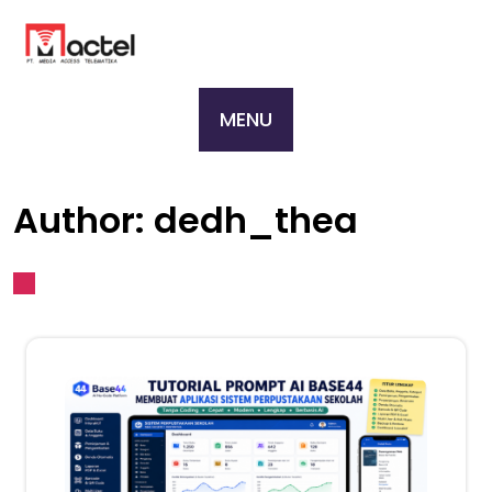
Skip
to
content
MENU
Author:
dedh_thea