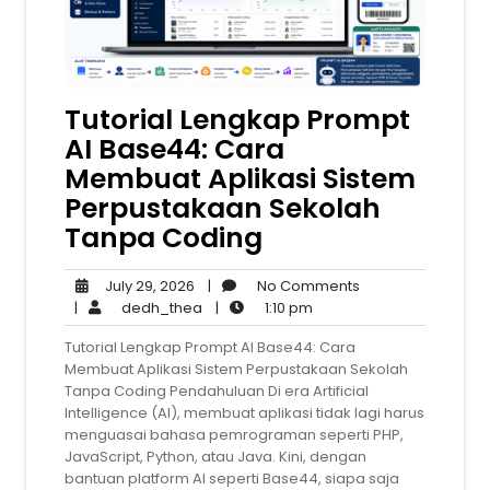
Tutorial Lengkap Prompt
AI Base44: Cara
Membuat Aplikasi Sistem
Perpustakaan Sekolah
Tanpa Coding
July
No
July 29, 2026
|
No Comments
29,
dedh_thea
1:10
Comments
|
dedh_thea
|
1:10 pm
2026
pm
Tutorial Lengkap Prompt AI Base44: Cara
Membuat Aplikasi Sistem Perpustakaan Sekolah
Tanpa Coding Pendahuluan Di era Artificial
Intelligence (AI), membuat aplikasi tidak lagi harus
menguasai bahasa pemrograman seperti PHP,
JavaScript, Python, atau Java. Kini, dengan
bantuan platform AI seperti Base44, siapa saja