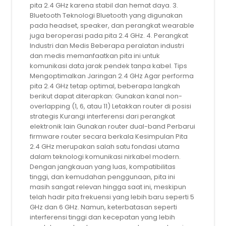
pita 2.4 GHz karena stabil dan hemat daya. 3.
Bluetooth Teknologi Bluetooth yang digunakan
pada headset, speaker, dan perangkat wearable
juga beroperasi pada pita 2.4 GHz. 4. Perangkat
Industri dan Medis Beberapa peralatan industri
dan medis memanfaatkan pita ini untuk
komunikasi data jarak pendek tanpa kabel. Tips
Mengoptimalkan Jaringan 2.4 GHz Agar performa
pita 2.4 GHz tetap optimal, beberapa langkah
berikut dapat diterapkan: Gunakan kanal non-
overlapping (1, 6, atau 11) Letakkan router di posisi
strategis Kurangi interferensi dari perangkat
elektronik lain Gunakan router dual-band Perbarui
firmware router secara berkala Kesimpulan Pita
2.4 GHz merupakan salah satu fondasi utama
dalam teknologi komunikasi nirkabel modern.
Dengan jangkauan yang luas, kompatibilitas
tinggi, dan kemudahan penggunaan, pita ini
masih sangat relevan hingga saat ini, meskipun
telah hadir pita frekuensi yang lebih baru seperti 5
GHz dan 6 GHz. Namun, keterbatasan seperti
interferensi tinggi dan kecepatan yang lebih