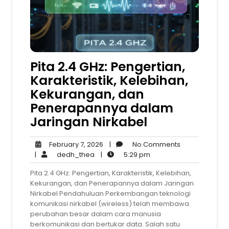
Pita 2.4 GHz: Pengertian,
Karakteristik, Kelebihan,
Kekurangan, dan
Penerapannya dalam
Jaringan Nirkabel
February
No
February 7, 2026
|
No Comments
dedh_thea
7,
5:29
Comments
|
dedh_thea
|
5:29 pm
2026
pm
Pita 2.4 GHz: Pengertian, Karakteristik, Kelebihan,
Kekurangan, dan Penerapannya dalam Jaringan
Nirkabel Pendahuluan Perkembangan teknologi
komunikasi nirkabel (wireless) telah membawa
perubahan besar dalam cara manusia
berkomunikasi dan bertukar data. Salah satu