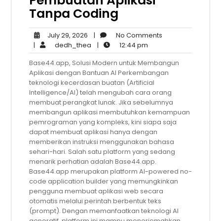
Pembuatan Aplikasi
Tanpa Coding
July
No
July 29, 2026
|
No Comments
29,
dedh_thea
12:44
Comments
|
dedh_thea
|
12:44 pm
2026
pm
Base44.app, Solusi Modern untuk Membangun
Aplikasi dengan Bantuan AI Perkembangan
teknologi kecerdasan buatan (Artificial
Intelligence/AI) telah mengubah cara orang
membuat perangkat lunak. Jika sebelumnya
membangun aplikasi membutuhkan kemampuan
pemrograman yang kompleks, kini siapa saja
dapat membuat aplikasi hanya dengan
memberikan instruksi menggunakan bahasa
sehari-hari. Salah satu platform yang sedang
menarik perhatian adalah Base44.app.
Base44.app merupakan platform AI-powered no-
code application builder yang memungkinkan
pengguna membuat aplikasi web secara
otomatis melalui perintah berbentuk teks
(prompt). Dengan memanfaatkan teknologi AI
generatif, platform ini mampu menerjemahkan