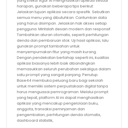
yang Efektif Agar AI menghasilkan aplikasi sesuai
harapan, gunakan beberapa tips berikut:
Jelaskan tujuan aplikasi secara spesifik. Sebutkan
semua menu yang dibutuhkan. Cantumkan data
yang harus disimpan. Jelaskan hak akses setiap
pengguna. Mintalah desain modern dan responsif.
Tambahkan aturan otomatis, seperti perhitungan
denda dan pembaruan stok. Uji hasil aplikasi, lalu
gunakan prompt tambahan untuk
menyempurnakan fitur yang masih kurang.
Dengan pendekatan bertahap seperti ini, kualitas
aplikasi biasanya lebih baik dibandingkan
memasukkan seluruh perubahan sekaligus dalam
satu prompt yang sangat panjang. Penutup
Base44 membuka peluang baru bagi sekolah
untuk memiliki sistem perpustakaan digital tanpa
harus menguasai pemrograman. Melalui prompt
yang tepat, platform AI ini dapat menghasilkan
aplikasi yang mencakup pengelolaan buku,
anggota, transaksi peminjaman dan
pengembalian, perhitungan denda otomatis,
dashboard statistik,