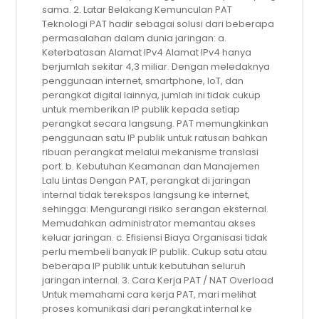
sama. 2. Latar Belakang Kemunculan PAT
Teknologi PAT hadir sebagai solusi dari beberapa
permasalahan dalam dunia jaringan: a.
Keterbatasan Alamat IPv4 Alamat IPv4 hanya
berjumlah sekitar 4,3 miliar. Dengan meledaknya
penggunaan internet, smartphone, IoT, dan
perangkat digital lainnya, jumlah ini tidak cukup
untuk memberikan IP publik kepada setiap
perangkat secara langsung. PAT memungkinkan
penggunaan satu IP publik untuk ratusan bahkan
ribuan perangkat melalui mekanisme translasi
port. b. Kebutuhan Keamanan dan Manajemen
Lalu Lintas Dengan PAT, perangkat di jaringan
internal tidak terekspos langsung ke internet,
sehingga: Mengurangi risiko serangan eksternal.
Memudahkan administrator memantau akses
keluar jaringan. c. Efisiensi Biaya Organisasi tidak
perlu membeli banyak IP publik. Cukup satu atau
beberapa IP publik untuk kebutuhan seluruh
jaringan internal. 3. Cara Kerja PAT / NAT Overload
Untuk memahami cara kerja PAT, mari melihat
proses komunikasi dari perangkat internal ke