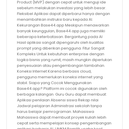
Product (MVP) dengan cepat untuk menguji ide
sebelum melakukan investasi yang lebih besar.
Fleksibel Aplikasi dapat diperbarui hanya dengan
menambahkan instruksi baru kepada AI.
Kekurangan Base44.app Meskipun menawarkan
banyak keunggulan, Base44.app juga memiliki
beberapa keterbatasan. Bergantung pada AI
Hasil aplikasi sangat dipengaruhi oleh kualitas
prompt yang diberikan pengguna. Fitur Sangat
Kompleks Untuk kebutuhan enterprise dengan
logika bisnis yang rumit, masih mungkin diperlukan
penyesuaian atau pengembangan tambahan.
Koneksi Internet Karena berbasis cloud,
pengguna memerlukan koneksi internet yang
stabil. Siapa yang Cocok Menggunakan
Base44.app? Platform ini cocok digunakan oleh
berbagai kalangan. Guru Guru dapat membuat:
Aplikasi penilaian Absensi siswa Rekap nilai
Jadwal pelajaran Administrasi sekolah tanpa
harus belajar pemrograman. Mahasiswa
Mahasiswa dapat membuat proyek kuliah lebih
cepat serta mempelajari konsep pengembangan
aplikasi berbasis AI. UMKM Pemilik usaha kecil