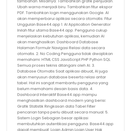
tambahan. Misalnya: Tambahkan grafik penjualan.
Ubah warna menjadi biru. Tambahkan fitur ekspor
PDF. Tambahkan login menggunakan Google. AI
akan memperbarui aplikasi secara otomatis. Fitur
Unggulan Base44.app 1. AI Application Generator
Inilah fitur utama Base44.app. Pengguna cukup
menjelaskan kebutuhan aplikasi, kemudian AI
akan menghasilkan: Dashboard Database
Halaman Formulir Navigasi Relasi data secara
otomatis. 2. No Coding Pengguna tidak diwajibkan
memahami: HTML CSS JavaScript PHP Python SQL
Semua proses teknis ditangani oleh AI. 3.
Database Otomatis Saat aplikasi dibuat, AI juga
akan menyusun database beserta relasi antar
tabel. Hal ini sangat membantu pengguna yang
belum memahami desain basis data. 4.
Dashboard Interaktif Base44.app mampu
menghasilkan dashboard modern yang berisi:
Grafik Statistik Ringkasan data Tabel Filter
pencarian tanpa perlu dibuat secara manual. 5.
Sistem Login Sebagian besar aplikasi
membutuhkan autentikasi pengguna. Base44.app
dapat membuat: Login Admin Login User Hak