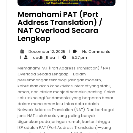
Memahami PAT (Port
Address Translation) /
NAT Overload Secara
Lengkap
December
No
December 12, 2025
|
No Comments
dedh_thea
12,
5:27
Comments
|
dedh_thea
|
5:27 pm
2025
pm
Memahami PAT (Port Address Translation) / NAT
Overload Secara Lengkap – Dalam
perkembangan teknologi jaringan modern,
kebutuhan akan konektivitas internet yang stabil,
aman, dan efisien menjadi semakin penting. Salah
satu teknologi fundamental yang berperan besar
dalam manajemen lalu lintas data adalah
Network Address Translation (NAT). Dari berbagai
jenis NAT, salah satu yang paling banyak
digunakan pada jaringan rumah, kantor, hingga
ISP adalah PAT (Port Address Translation)—yang