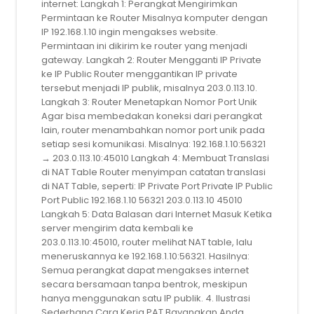
internet: Langkah 1: Perangkat Mengirimkan
Permintaan ke Router Misalnya komputer dengan
IP 192.168.1.10 ingin mengakses website.
Permintaan ini dikirim ke router yang menjadi
gateway. Langkah 2: Router Mengganti IP Private
ke IP Public Router menggantikan IP private
tersebut menjadi IP publik, misalnya 203.0.113.10.
Langkah 3: Router Menetapkan Nomor Port Unik
Agar bisa membedakan koneksi dari perangkat
lain, router menambahkan nomor port unik pada
setiap sesi komunikasi. Misalnya: 192.168.1.10:56321
→ 203.0.113.10:45010 Langkah 4: Membuat Translasi
di NAT Table Router menyimpan catatan translasi
di NAT Table, seperti: IP Private Port Private IP Public
Port Public 192.168.1.10 56321 203.0.113.10 45010
Langkah 5: Data Balasan dari Internet Masuk Ketika
server mengirim data kembali ke
203.0.113.10:45010, router melihat NAT table, lalu
meneruskannya ke 192.168.1.10:56321. Hasilnya:
Semua perangkat dapat mengakses internet
secara bersamaan tanpa bentrok, meskipun
hanya menggunakan satu IP publik. 4. Ilustrasi
Sederhana Cara Kerja PAT Bayangkan Anda