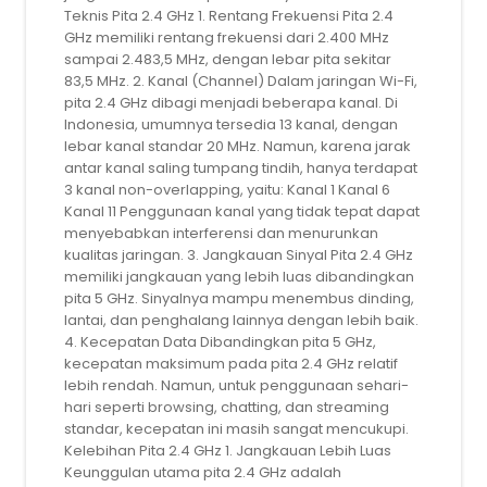
Teknis Pita 2.4 GHz 1. Rentang Frekuensi Pita 2.4
GHz memiliki rentang frekuensi dari 2.400 MHz
sampai 2.483,5 MHz, dengan lebar pita sekitar
83,5 MHz. 2. Kanal (Channel) Dalam jaringan Wi-Fi,
pita 2.4 GHz dibagi menjadi beberapa kanal. Di
Indonesia, umumnya tersedia 13 kanal, dengan
lebar kanal standar 20 MHz. Namun, karena jarak
antar kanal saling tumpang tindih, hanya terdapat
3 kanal non-overlapping, yaitu: Kanal 1 Kanal 6
Kanal 11 Penggunaan kanal yang tidak tepat dapat
menyebabkan interferensi dan menurunkan
kualitas jaringan. 3. Jangkauan Sinyal Pita 2.4 GHz
memiliki jangkauan yang lebih luas dibandingkan
pita 5 GHz. Sinyalnya mampu menembus dinding,
lantai, dan penghalang lainnya dengan lebih baik.
4. Kecepatan Data Dibandingkan pita 5 GHz,
kecepatan maksimum pada pita 2.4 GHz relatif
lebih rendah. Namun, untuk penggunaan sehari-
hari seperti browsing, chatting, dan streaming
standar, kecepatan ini masih sangat mencukupi.
Kelebihan Pita 2.4 GHz 1. Jangkauan Lebih Luas
Keunggulan utama pita 2.4 GHz adalah