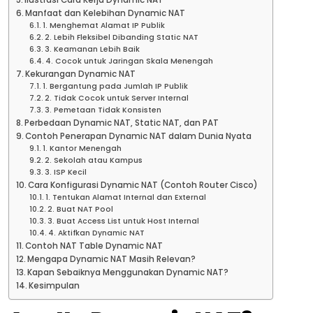
Ilustrasi Cara Kerja Dynamic NAT
Manfaat dan Kelebihan Dynamic NAT
1. Menghemat Alamat IP Publik
2. Lebih Fleksibel Dibanding Static NAT
3. Keamanan Lebih Baik
4. Cocok untuk Jaringan Skala Menengah
Kekurangan Dynamic NAT
1. Bergantung pada Jumlah IP Publik
2. Tidak Cocok untuk Server Internal
3. Pemetaan Tidak Konsisten
Perbedaan Dynamic NAT, Static NAT, dan PAT
Contoh Penerapan Dynamic NAT dalam Dunia Nyata
1. Kantor Menengah
2. Sekolah atau Kampus
3. ISP Kecil
Cara Konfigurasi Dynamic NAT (Contoh Router Cisco)
1. Tentukan Alamat Internal dan External
2. Buat NAT Pool
3. Buat Access List untuk Host Internal
4. Aktifkan Dynamic NAT
Contoh NAT Table Dynamic NAT
Mengapa Dynamic NAT Masih Relevan?
Kapan Sebaiknya Menggunakan Dynamic NAT?
Kesimpulan