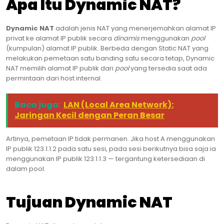
Apa Itu Dynamic NAT?
Dynamic NAT
adalah jenis NAT yang menerjemahkan alamat IP
privat ke alamat IP publik secara
dinamis
menggunakan
pool
(kumpulan) alamat IP publik. Berbeda dengan Static NAT yang
melakukan pemetaan satu banding satu secara tetap, Dynamic
NAT memilih alamat IP publik dari
pool
yang tersedia saat ada
permintaan dari host internal.
Baca juga:
LAN (Local Area Network):
Jaringan Kecil dengan Peran Besar
Artinya, pemetaan IP tidak permanen. Jika host A menggunakan
IP publik 123.1.1.2 pada satu sesi, pada sesi berikutnya bisa saja ia
menggunakan IP publik 123.1.1.3 — tergantung ketersediaan di
dalam pool.
Tujuan Dynamic NAT