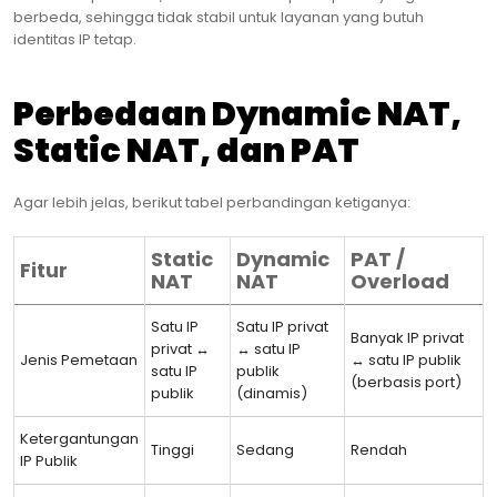
berbeda, sehingga tidak stabil untuk layanan yang butuh
identitas IP tetap.
Perbedaan Dynamic NAT,
Static NAT, dan PAT
Agar lebih jelas, berikut tabel perbandingan ketiganya:
Static
Dynamic
PAT /
Fitur
NAT
NAT
Overload
Satu IP
Satu IP privat
Banyak IP privat
privat ↔
↔ satu IP
Jenis Pemetaan
↔ satu IP publik
satu IP
publik
(berbasis port)
publik
(dinamis)
Ketergantungan
Tinggi
Sedang
Rendah
IP Publik