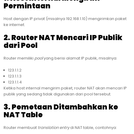
Permintaan
Host dengan IP privat (misalnya 192.168.1.10) mengirimkan paket
ke internet.
2. Router NAT Mencari IP Publik
dari Pool
Router memiliki
pool
yang berisi alamat IP publik, misalnya:
123.1.1.2
123.1.1.3
123.1.1.4
Ketika host internal mengirim paket, router NAT akan mencari IP
publik yang sedang tidak digunakan dari pool tersebut.
3. Pemetaan Ditambahkan ke
NAT Table
Router membuat
translation entry
di NAT table, contohnya: