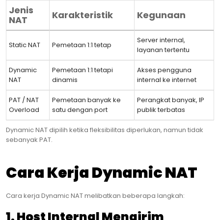
Jenis
Karakteristik
Kegunaan
NAT
Server internal,
Static NAT
Pemetaan 1:1 tetap
layanan tertentu
Dynamic
Pemetaan 1:1 tetapi
Akses pengguna
NAT
dinamis
internal ke internet
PAT / NAT
Pemetaan banyak ke
Perangkat banyak, IP
Overload
satu dengan port
publik terbatas
Dynamic NAT dipilih ketika fleksibilitas diperlukan, namun tidak
sebanyak PAT.
Cara Kerja Dynamic NAT
Cara kerja Dynamic NAT melibatkan beberapa langkah:
1. Host Internal Mengirim