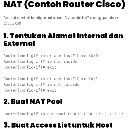
NAT (Contoh Router Cisco)
Berikut contoh konfigurasi dasar Dynamic NAT menggunakan
Cisco IOS
:
1. Tentukan Alamat Internal dan
External
Router(config)# interface fastEthernet0/0

Router(config-if)# ip nat inside

Router(config-if)# exit

Router(config)# interface fastEthernet0/1

Router(config-if)# ip nat outside

2. Buat NAT Pool
3. Buat Access List untuk Host