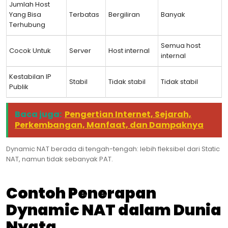
Jumlah Host
Yang Bisa
Terbatas
Bergiliran
Banyak
Terhubung
Semua host
Cocok Untuk
Server
Host internal
internal
Kestabilan IP
Stabil
Tidak stabil
Tidak stabil
Publik
Baca juga:
Pengertian Internet, Sejarah,
Perkembangan, Manfaat, dan Dampaknya
Dynamic NAT berada di tengah-tengah: lebih fleksibel dari Static
NAT, namun tidak sebanyak PAT.
Contoh Penerapan
Dynamic NAT dalam Dunia
Nyata