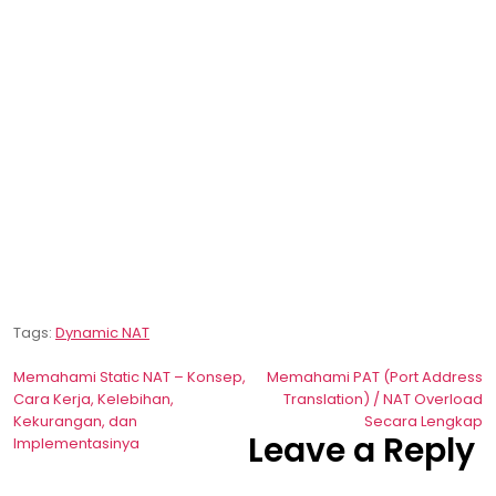
Tags:
Dynamic NAT
Post
Memahami Static NAT – Konsep,
Memahami PAT (Port Address
Cara Kerja, Kelebihan,
Translation) / NAT Overload
navigation
Kekurangan, dan
Secara Lengkap
Leave a Reply
Implementasinya