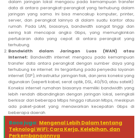
dalam jaringan lokal mengacu pada kemampuan transfer
data di antara perangkat-perangkat yang terhubung dalam
jaringan yang sama. Ini bisa mencakup komputer, printer,
server, dan perangkat lainnya di dalam suatu kantor atau
rumah. Pada LAN, biasanya, bandwidth sangat tinggi dan
sering kali mencapai angka Gbps, yang memungkinkan
pertukaran data yang cepat di antara perangkat yang
terhubung.
Bandwidth dalam Jaringan Luas (WAN) atau
Internet:
Bandwidth internet mengacu pada kemampuan
transfer data antara perangkat dengan sumber daya yang
terhubung ke internet. Ini tergantung pada penyedia layanan
internet (ISP), infrastruktur jaringan fisik, dan jenis koneksi yang
digunakan (seperti kabel, serat optik, DSL, 4G/5G, atau satelit).
Koneksi internet rumahan biasanya memiliki bandwidth yang
lebih rendah dibandingkan dengan jaringan lokal, seringkali
berkisar dari beberapa Mbps hingga ratusan Mbps, meskipun
ada paket-paket yang menawarkan kecepatan Gbps di
beberapa daerah.
Baca juga:
Mengenal Lebih Dalam tentang
Teknologi WiFi: Cara Kerja, Kelebihan, dan
Perkembangannya