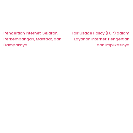
Post
Pengertian Internet, Sejarah,
Fair Usage Policy (FUP) dalam
Perkembangan, Manfaat, dan
Layanan Internet: Pengertian
navigation
Dampaknya
dan Implikasinya