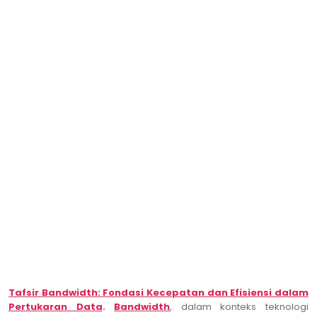
Tafsir Bandwidth: Fondasi Kecepatan dan Efisiensi dalam
Pertukaran Data
.
Bandwidth
, dalam konteks teknologi